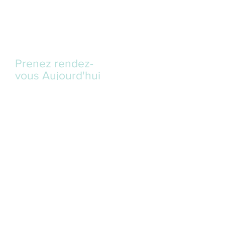
Prenez rendez-
vous
Aujourd'hui
Le cabinet est ouvert :
Lundi : 12h00 - 18h00
Mardi au Jeudi : 07h30 - 17h30
Vendredi : 07h30 - 12h00
Langues parlées : Italien, Français,
Anglais, Allemand
Italiano
| F
rançais